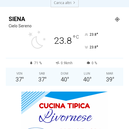
Carica altri
SIENA
Cielo Sereno
°
23.8
°
C
23.8
°
23.8
71 %
0.9kmh
0 %
VEN
SAB
DOM
LUN
MAR
37
°
37
°
40
°
40
°
39
°