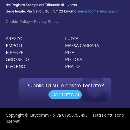
del Registro Stampa del Tribunale di Livorno
Sede legale: Via Cairoli, 30 - 57123 Livorno
siena@corrieretoscano.it
-
Cookie Policy
Privacy Policy
AREZZO
LUCCA
EMPOLI
MASSA CARRARA
FIRENZE
PISA
GROSSETO
PISTOIA
LIVORNO
PRATO
Pubblicità sulle nostre testate?
Contattaci
Copyright © Citycomm - p.iva 01950750495 | Tutti i diritti sono
riservati