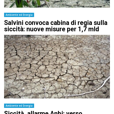
Ambiente ed Energia
Salvini convoca cabina di regia sulla
siccità: nuove misure per 1,7 mld
Ambiente ed Energia
Siccità, allarme Anbi: verso