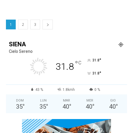
1
2
3
SIENA
Cielo Sereno
°
31.8
°
C
31.8
°
31.8
43 %
1.8kmh
0 %
DOM
LUN
MAR
MER
GIO
35
°
35
°
40
°
40
°
40
°