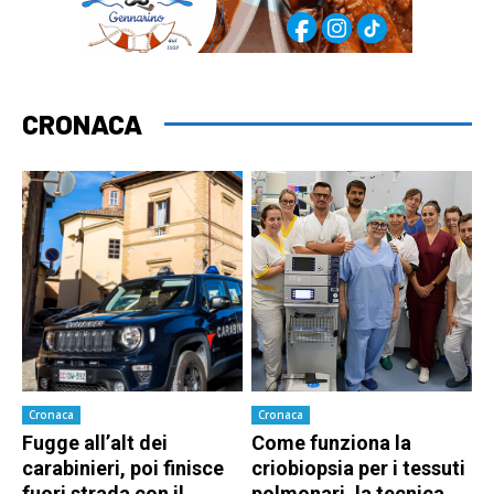
CRONACA
Cronaca
Cronaca
Fugge all’alt dei
Come funziona la
carabinieri, poi finisce
criobiopsia per i tessuti
fuori strada con il
polmonari, la tecnica