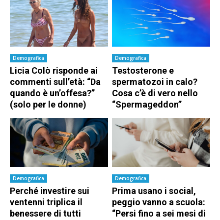
Demografica
Demografica
Licia Colò risponde ai
Testosterone e
commenti sull’età: “Da
spermatozoi in calo?
quando è un’offesa?”
Cosa c’è di vero nello
(solo per le donne)
“Spermageddon”
Demografica
Demografica
Perché investire sui
Prima usano i social,
ventenni triplica il
peggio vanno a scuola:
benessere di tutti
“Persi fino a sei mesi di