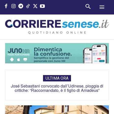
ULTIMA ORA
José Sebastiani convocato dall’Udinese, pioggia di
Comunali a Milano, Vannacci: “Il nostro candidato
critiche: “Raccomandato, è il figlio di Amadeus”
sindaco è Carmelo Burgio”