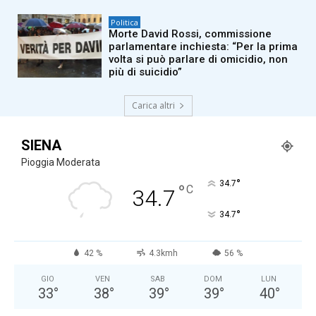
Politica
Morte David Rossi, commissione
parlamentare inchiesta: “Per la prima
volta si può parlare di omicidio, non
più di suicidio”
Carica altri
SIENA
Pioggia Moderata
°
34.7
°
C
34.7
°
34.7
42 %
4.3kmh
56 %
GIO
VEN
SAB
DOM
LUN
33
°
38
°
39
°
39
°
40
°