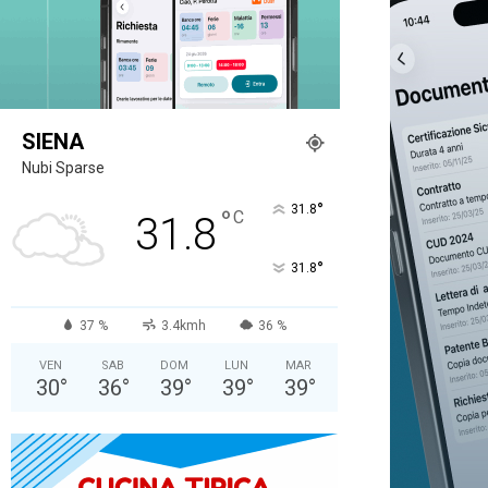
SIENA
Nubi Sparse
°
31.8
°
C
31.8
°
31.8
37 %
3.4kmh
36 %
VEN
SAB
DOM
LUN
MAR
30
°
36
°
39
°
39
°
39
°