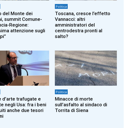
Politica
o del Monte dei
Toscana, cresce l’effetto
i, summit Comune-
Vannacci: altri
ncia-Regione:
amministratori del
ima attenzione sugli
centrodestra pronti al
pi”
salto?
Politica
 d’arte trafugate e
Minacce di morte
e negli Usa: fra i beni
sull’asfalto al sindaco di
uiti anche due tesori
Torrita di Siena
ni