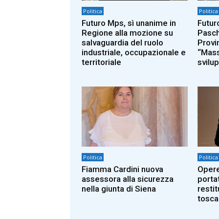
Politica
Politica
Futuro Mps, sì unanime in
Futur
Regione alla mozione su
Pasch
salvaguardia del ruolo
Provi
industriale, occupazionale e
“Mass
territoriale
svilup
Politica
Politica
Fiamma Cardini nuova
Opere
assessora alla sicurezza
portat
nella giunta di Siena
restit
tosca