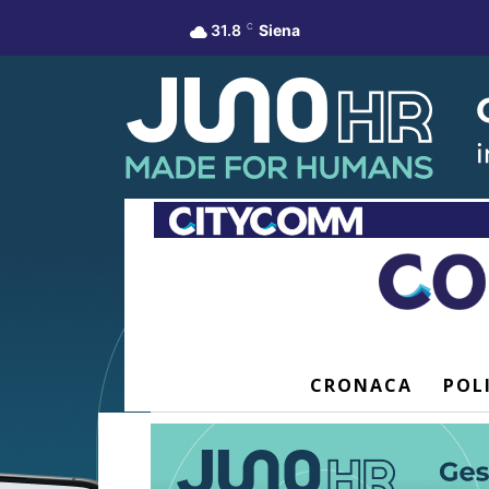
31.8
C
Siena
CRONACA
POL