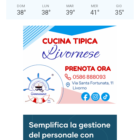
DOM
LUN
MAR
MER
GIO
38
°
38
°
39
°
41
°
35
°