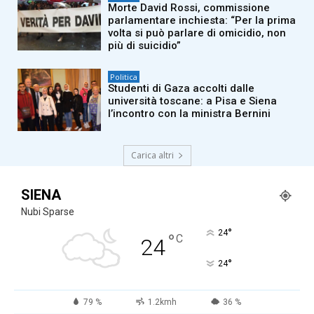
Morte David Rossi, commissione
parlamentare inchiesta: “Per la prima
volta si può parlare di omicidio, non
più di suicidio”
Politica
Studenti di Gaza accolti dalle
università toscane: a Pisa e Siena
l’incontro con la ministra Bernini
Carica altri
SIENA
Nubi Sparse
°
24
°
C
24
°
24
79 %
1.2kmh
36 %