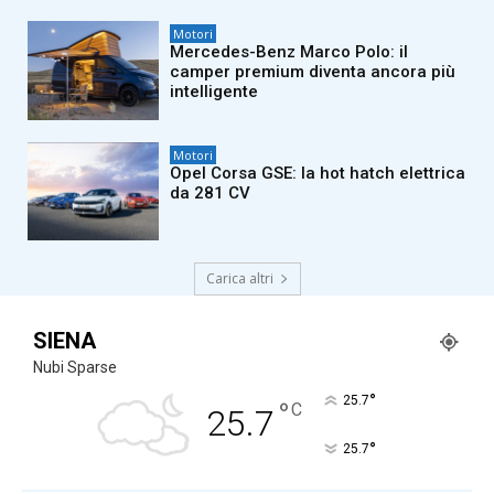
Motori
Mercedes-Benz Marco Polo: il
camper premium diventa ancora più
intelligente
Motori
Opel Corsa GSE: la hot hatch elettrica
da 281 CV
Carica altri
SIENA
Nubi Sparse
°
25.7
°
C
25.7
°
25.7