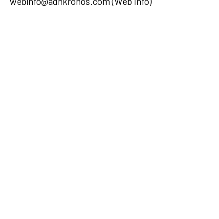
webinfo@adnkronos.com (Web Info)