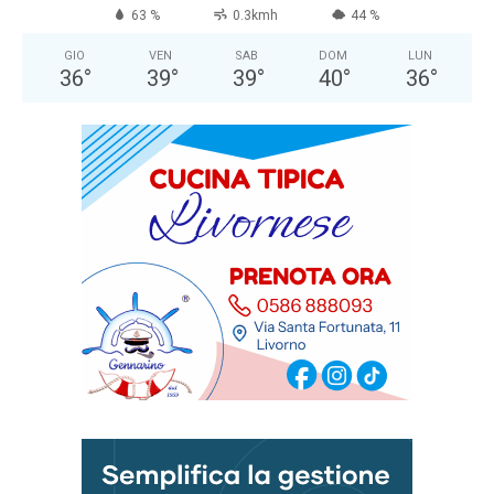
63 %
0.3kmh
44 %
GIO
VEN
SAB
DOM
LUN
36
°
39
°
39
°
40
°
36
°