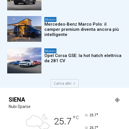
Motori
Mercedes-Benz Marco Polo: il
camper premium diventa ancora più
intelligente
Motori
Opel Corsa GSE: la hot hatch elettrica
da 281 CV
Carica altri
SIENA
Nubi Sparse
°
25.7
°
C
25.7
°
25.7