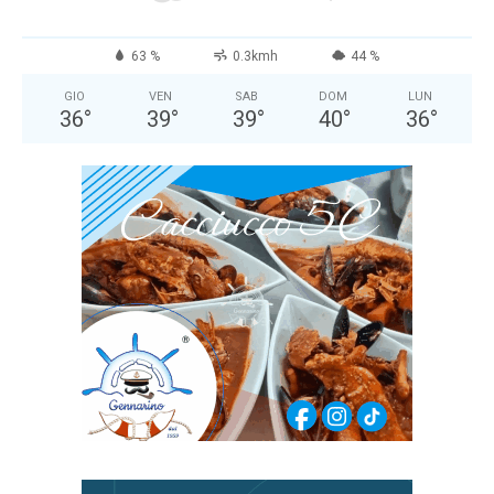
63 %
0.3kmh
44 %
GIO
VEN
SAB
DOM
LUN
36
°
39
°
39
°
40
°
36
°