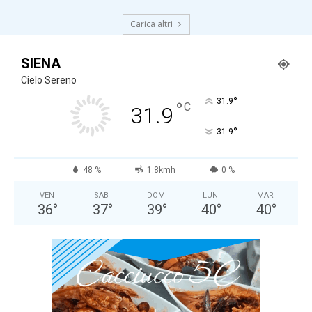
Carica altri
SIENA
Cielo Sereno
°
31.9
°
C
31.9
°
31.9
48 %
1.8kmh
0 %
VEN
SAB
DOM
LUN
MAR
36
°
37
°
39
°
40
°
40
°