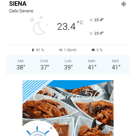
SIENA
Cielo Sereno
°
23.4
°
C
23.4
°
23.4
81 %
1.5kmh
0 %
SAB
DOM
LUN
MAR
MER
38
°
37
°
39
°
41
°
41
°