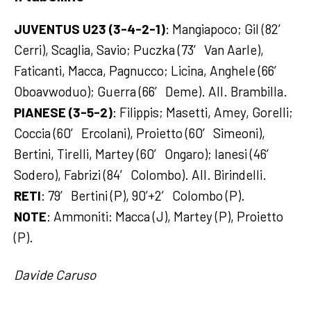
JUVENTUS U23 (3-4-2-1)
: Mangiapoco; Gil (82′
Cerri), Scaglia, Savio; Puczka (73′ Van Aarle),
Faticanti, Macca, Pagnucco; Licina, Anghele (66′
Oboavwoduo); Guerra (66′ Deme). All. Brambilla.
PIANESE (3-5-2)
: Filippis; Masetti, Amey, Gorelli;
Coccia (60′ Ercolani), Proietto (60′ Simeoni),
Bertini, Tirelli, Martey (60′ Ongaro); Ianesi (46′
Sodero), Fabrizi (84′ Colombo). All. Birindelli.
RETI
: 79′ Bertini (P), 90’+2′ Colombo (P).
NOTE
: Ammoniti: Macca (J), Martey (P), Proietto
(P).
Davide Caruso