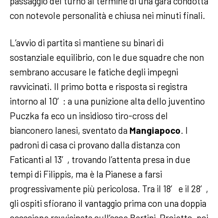
passaggio del turno al termine di una gara condotta
con notevole personalità e chiusa nei minuti finali.
L’avvio di partita si mantiene su binari di
sostanziale equilibrio, con le due squadre che non
sembrano accusare le fatiche degli impegni
ravvicinati. Il primo botta e risposta si registra
intorno al 10′: a una punizione alta dello juventino
Puczka fa eco un insidioso tiro-cross del
bianconero Ianesi, sventato da
Mangiapoco
. I
padroni di casa ci provano dalla distanza con
Faticanti al 13′, trovando l’attenta presa in due
tempi di Filippis, ma è la Pianese a farsi
progressivamente più pericolosa. Tra il 18′ e il 28′,
gli ospiti sfiorano il vantaggio prima con una doppia
occasione ravvicinata sull’asse Bertini-Proietto, poi