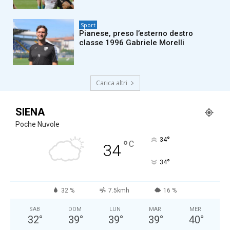
Sport
Pianese, preso l’esterno destro
classe 1996 Gabriele Morelli
Carica altri
SIENA
Poche Nuvole
°
34
°
C
34
°
34
32 %
7.5kmh
16 %
SAB
DOM
LUN
MAR
MER
32
°
39
°
39
°
39
°
40
°