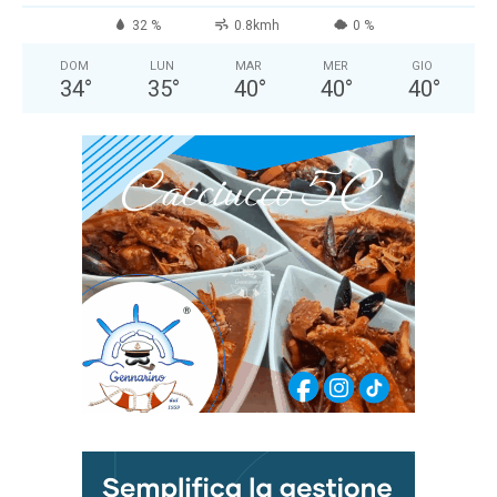
32 %
0.8kmh
0 %
DOM
LUN
MAR
MER
GIO
34
°
35
°
40
°
40
°
40
°