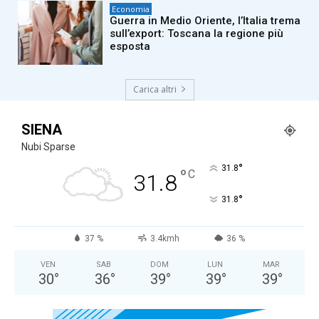
Economia
Guerra in Medio Oriente, l’Italia trema
sull’export: Toscana la regione più
esposta
Carica altri
SIENA
Nubi Sparse
°
31.8
°
C
31.8
°
31.8
37 %
3.4kmh
36 %
VEN
SAB
DOM
LUN
MAR
30
°
36
°
39
°
39
°
39
°