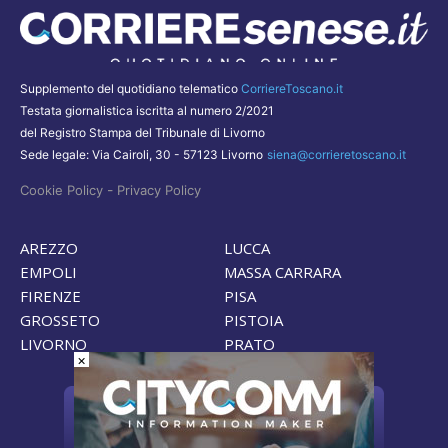
Supplemento del quotidiano telematico
CorriereToscano.it
Testata giornalistica iscritta al numero 2/2021
del Registro Stampa del Tribunale di Livorno
Sede legale: Via Cairoli, 30 - 57123 Livorno
siena@corrieretoscano.it
-
Cookie Policy
Privacy Policy
AREZZO
LUCCA
EMPOLI
MASSA CARRARA
FIRENZE
PISA
GROSSETO
PISTOIA
LIVORNO
PRATO
×
Pubblicità sulle nostre testate?
Contattaci