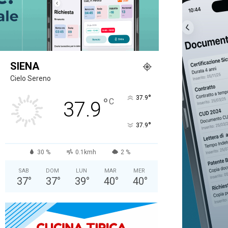
SIENA
Cielo Sereno
°
37.9
°
C
37.9
°
37.9
30 %
0.1kmh
2 %
SAB
DOM
LUN
MAR
MER
37
°
37
°
39
°
40
°
40
°