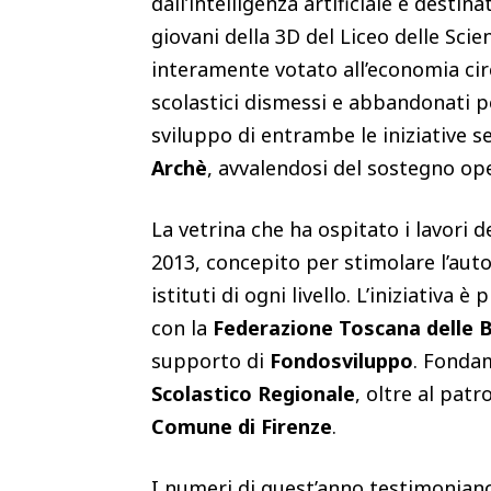
dall’intelligenza artificiale e destina
giovani della 3D del Liceo delle Sc
interamente votato all’economia circ
scolastici dismessi e abbandonati per
sviluppo di entrambe le iniziative s
Archè
, avvalendosi del sostegno op
La vetrina che ha ospitato i lavori 
2013, concepito per stimolare l’aut
istituti di ogni livello. L’iniziativa
con la
Federazione Toscana delle 
supporto di
Fondosviluppo
. Fondam
Scolastico Regionale
, oltre al patr
Comune di Firenze
.
I numeri di quest’anno testimonian