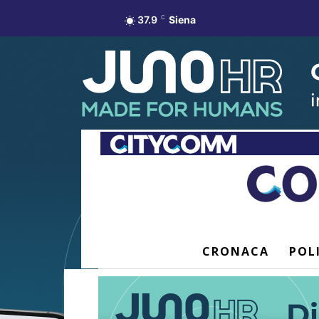
37.9
C
Siena
CRONACA
POL