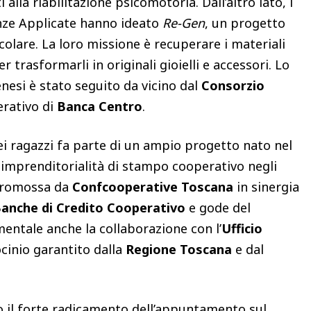
ti alla riabilitazione psicomotoria. Dall’altro lato, i
ienze Applicate hanno ideato
Re-Gen
, un progetto
olare. La loro missione è recuperare i materiali
 trasformarli in originali gioielli e accessori. Lo
enesi è stato seguito da vicino dal
Consorzio
erativo di
Banca Centro
.
dei ragazzi fa parte di un ampio progetto nato nel
oimprenditorialità di stampo cooperativo negli
 è promossa da
Confcooperative Toscana
in sinergia
Banche di Credito Cooperativo
e gode del
entale anche la collaborazione con l’
Ufficio
ocinio garantito dalla
Regione Toscana
e dal
o il forte radicamento dell’appuntamento sul