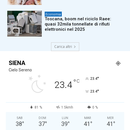
Economia
Toscana, boom nel riciclo Raee:
quasi 32mila tonnellate di rifiuti
elettronici nel 2025
Carica altri
SIENA
Cielo Sereno
°
23.4
°
C
23.4
°
23.4
81 %
1.5kmh
0 %
SAB
DOM
LUN
MAR
MER
38
°
37
°
39
°
41
°
41
°