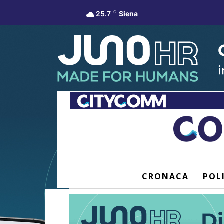
25.7
C
Siena
CRONACA
POL