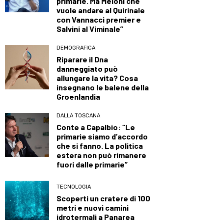
primarie. Ma Meloni che
vuole andare al Quirinale
con Vannacci premier e
Salvini al Viminale”
DEMOGRAFICA
Riparare il Dna
danneggiato può
allungare la vita? Cosa
insegnano le balene della
Groenlandia
DALLA TOSCANA
Conte a Capalbio: “Le
primarie siamo d’accordo
che si fanno. La politica
estera non può rimanere
fuori dalle primarie”
TECNOLOGIA
Scoperti un cratere di 100
metri e nuovi camini
idrotermali a Panarea