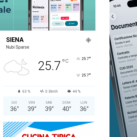
SIENA
Nubi Sparse
°
25.7
°
C
25.7
°
25.7
63 %
0.3kmh
44 %
GIO
VEN
SAB
DOM
LUN
36
°
39
°
39
°
40
°
36
°