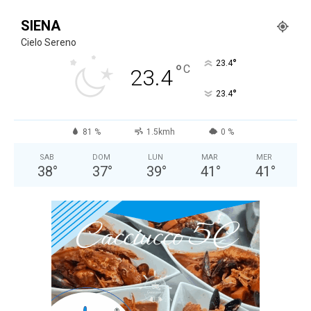
SIENA
Cielo Sereno
°
23.4
°
C
23.4
°
23.4
81 %
1.5kmh
0 %
SAB
DOM
LUN
MAR
MER
38
°
37
°
39
°
41
°
41
°