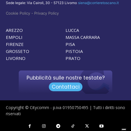
Sede legale: Via Cairoli, 30 - 57123 Livorno
siena@corrieretoscano.it
-
Cookie Policy
Privacy Policy
AREZZO
LUCCA
EMPOLI
MASSA CARRARA
FIRENZE
PISA
GROSSETO
PISTOIA
LIVORNO
PRATO
Pubblicità sulle nostre testate?
Contattaci
Copyright © Citycomm - p.iva 01950750495 | Tutti i diritti sono
riservati