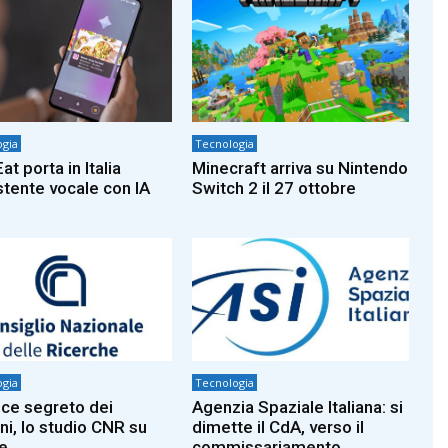
gia
Tecnologia
at porta in Italia
Minecraft arriva su Nintendo
istente vocale con IA
Switch 2 il 27 ottobre
gia
Tecnologia
dice segreto dei
Agenzia Spaziale Italiana: si
ni, lo studio CNR su
dimette il CdA, verso il
e
commissariamento