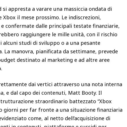
 si appresta a varare una massiccia ondata di
ne Xbox il mese prossimo. Le indiscrezioni,
a e confermate dalle principali testate finanziarie,
trebbero raggiungere le mille unità, con il rischio
di alcuni studi di sviluppo o a una pesante
na. La manovra, pianificata da settimane, prevede
budget destinato al marketing e ad altre aree
o.
irettamente dai vertici attraverso una nota interna
, e dal capo dei contenuti, Matt Booty. Il
trutturazione straordinario battezzato “Xbox
o giorni per far fronte a una situazione finanziaria
evidenziato come, al netto dell’acquisizione di
menti in contenuti, piattaforme e sussidi per