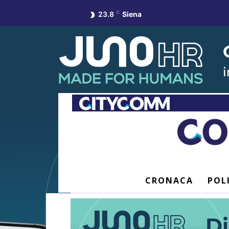
23.8
C
Siena
CRONACA
POL