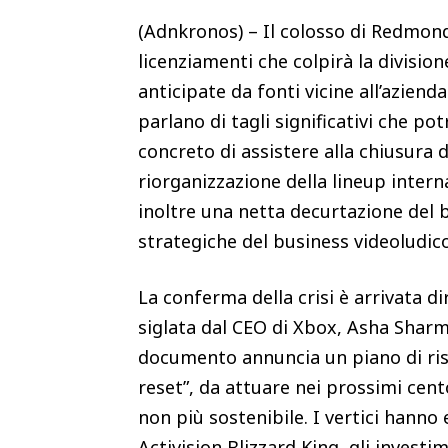
(Adnkronos) – Il colosso di Redmond
licenziamenti che colpirà la divisio
anticipate da fonti vicine all’aziend
parlano di tagli significativi che po
concreto di assistere alla chiusura 
riorganizzazione della lineup inter
inoltre una netta decurtazione del 
strategiche del business videoludic
La conferma della crisi è arrivata d
siglata dal CEO di Xbox, Asha Sharma
documento annuncia un piano di ris
reset”, da attuare nei prossimi cent
non più sostenibile. I vertici hanno 
Activision Blizzard King, gli investi