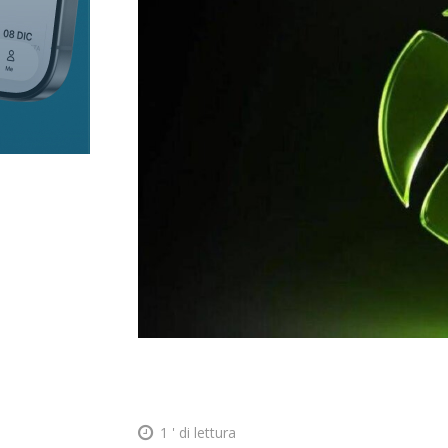
1
' di lettura