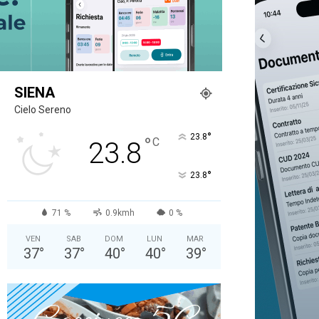
SIENA
Cielo Sereno
°
23.8
°
C
23.8
°
23.8
71 %
0.9kmh
0 %
VEN
SAB
DOM
LUN
MAR
37
°
37
°
40
°
40
°
39
°