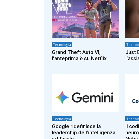
Tecnologia
Tecnolo
Grand Theft Auto VI,
Just E
l’anteprima è su Netflix
l’ass
Tecnologia
Tecnolo
Google ridefinisce la
Il co
leadership dell’intelligenza
neuro
artificiale
Natur