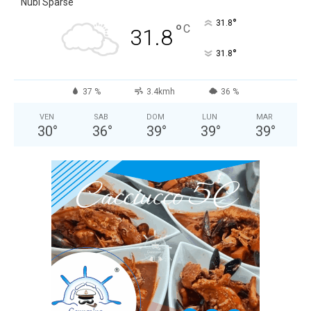
Nubi Sparse
°
31.8
°
C
31.8
°
31.8
37 %
3.4kmh
36 %
VEN
SAB
DOM
LUN
MAR
30
°
36
°
39
°
39
°
39
°