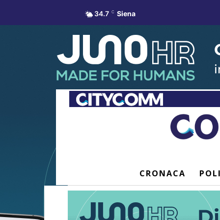
34.7
C
Siena
CRONACA
POL