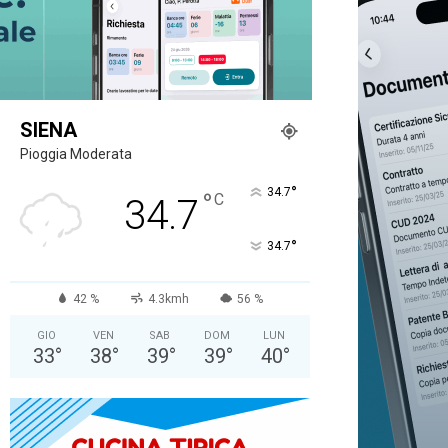
SIENA
Pioggia Moderata
°
34.7
°
C
34.7
°
34.7
42 %
4.3kmh
56 %
GIO
VEN
SAB
DOM
LUN
33
°
38
°
39
°
39
°
40
°