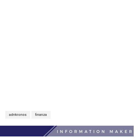
S
adnkronos
finanza