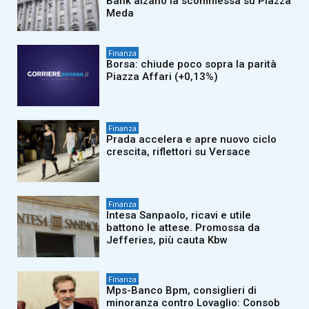
Bank alzano la scommessa su Piazza
Meda
Finanza
Borsa: chiude poco sopra la parità
Piazza Affari (+0,13%)
Finanza
Prada accelera e apre nuovo ciclo
crescita, riflettori su Versace
Finanza
Intesa Sanpaolo, ricavi e utile
battono le attese. Promossa da
Jefferies, più cauta Kbw
Finanza
Mps-Banco Bpm, consiglieri di
minoranza contro Lovaglio: Consob