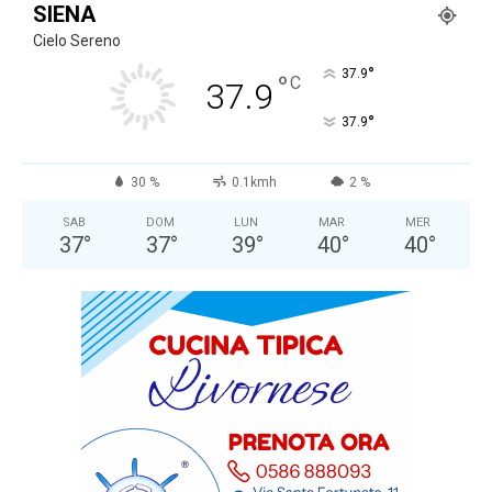
SIENA
Cielo Sereno
°
37.9
°
C
37.9
°
37.9
30 %
0.1kmh
2 %
SAB
DOM
LUN
MAR
MER
37
°
37
°
39
°
40
°
40
°