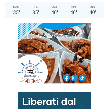
DOM
LUN
MAR
MER
GIO
35
°
35
°
40
°
40
°
40
°