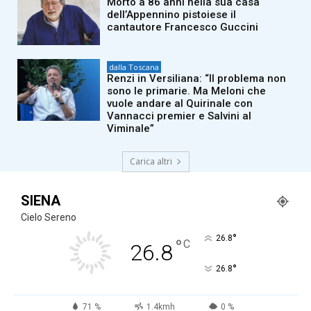
Morto a 86 anni nella sua casa
dell’Appennino pistoiese il
cantautore Francesco Guccini
dalla Toscana
Renzi in Versiliana: “Il problema non
sono le primarie. Ma Meloni che
vuole andare al Quirinale con
Vannacci premier e Salvini al
Viminale”
Carica altri
SIENA
Cielo Sereno
°
26.8
°
C
26.8
°
26.8
71 %
1.4kmh
0 %