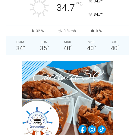
°
34.7
°
C
34.7
°
34.7
32 %
0.8kmh
0 %
DOM
LUN
MAR
MER
GIO
34
°
35
°
40
°
40
°
40
°