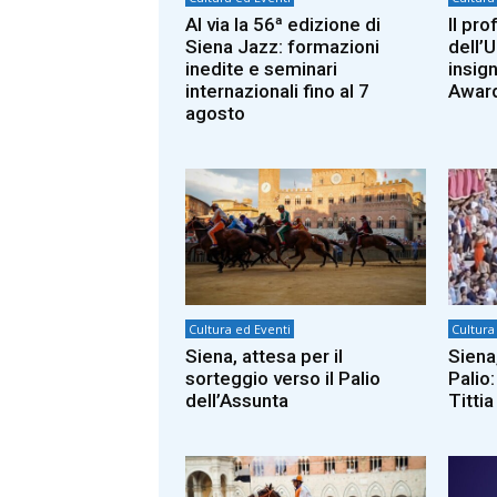
Al via la 56ª edizione di
Il pr
Siena Jazz: formazioni
dell’U
inedite e seminari
insig
internazionali fino al 7
Awar
agosto
Cultura ed Eventi
Cultura
Siena, attesa per il
Siena,
sorteggio verso il Palio
Palio:
dell’Assunta
Titti