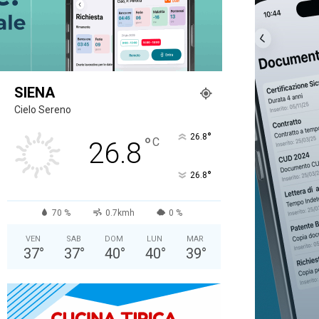
SIENA
Cielo Sereno
°
26.8
°
C
26.8
°
26.8
70 %
0.7kmh
0 %
VEN
SAB
DOM
LUN
MAR
37
°
37
°
40
°
40
°
39
°