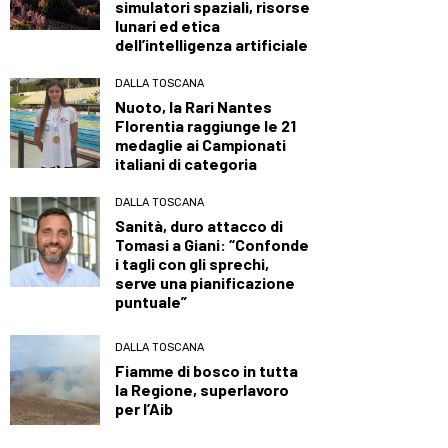
simulatori spaziali, risorse
lunari ed etica
dell’intelligenza artificiale
DALLA TOSCANA
Nuoto, la Rari Nantes
Florentia raggiunge le 21
medaglie ai Campionati
italiani di categoria
DALLA TOSCANA
Sanità, duro attacco di
Tomasi a Giani: “Confonde
i tagli con gli sprechi,
serve una pianificazione
puntuale”
DALLA TOSCANA
Fiamme di bosco in tutta
la Regione, superlavoro
per l’Aib