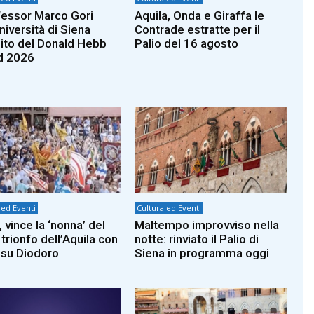
ofessor Marco Gori
Aquila, Onda e Giraffa le
niversità di Siena
Contrade estratte per il
nito del Donald Hebb
Palio del 16 agosto
d 2026
 ed Eventi
Cultura ed Eventi
 vince la ‘nonna’ del
Maltempo improvviso nella
 trionfo dell’Aquila con
notte: rinviato il Palio di
a su Diodoro
Siena in programma oggi