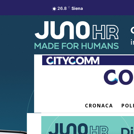
26.8
C
Siena
CRONACA
POL