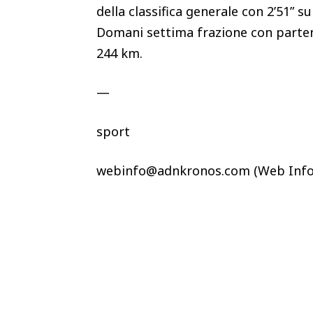
della classifica generale con 2’51” 
Domani settima frazione con partenz
244 km.
—
sport
webinfo@adnkronos.com (Web Info