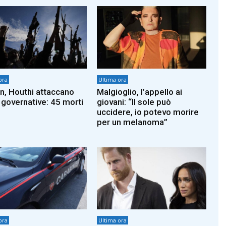
ora
Ultima ora
, Houthi attaccano
Malgioglio, l’appello ai
 governative: 45 morti
giovani: “Il sole può
uccidere, io potevo morire
per un melanoma”
ora
Ultima ora