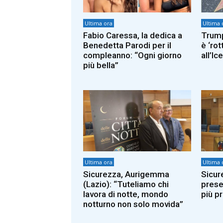
Ultima ora
Ultima 
Fabio Caressa, la dedica a
Trump
Benedetta Parodi per il
è ‘rot
compleanno: “Ogni giorno
all’Ice
più bella”
Ultima ora
Ultima 
Sicurezza, Aurigemma
Sicur
(Lazio): “Tuteliamo chi
prese
lavora di notte, mondo
più p
notturno non solo movida”