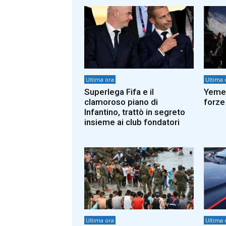
Ultima ora
Ultima 
Superlega Fifa e il
Yemen
clamoroso piano di
forze
Infantino, trattò in segreto
insieme ai club fondatori
Ultima ora
Ultima 