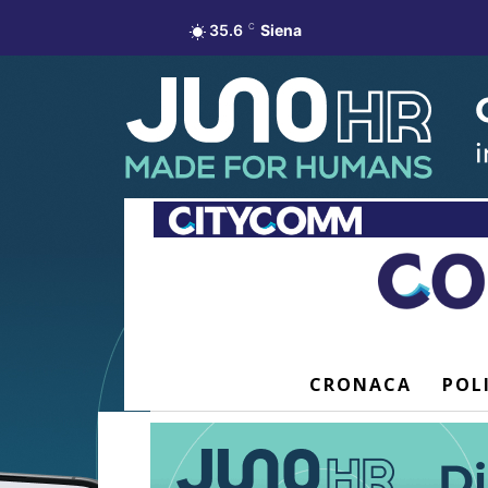
35.6
C
Siena
CRONACA
POL