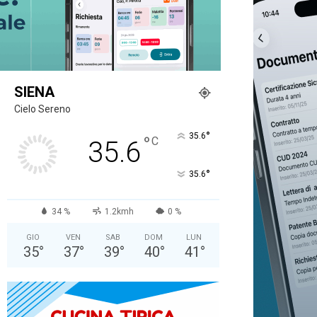
SIENA
Cielo Sereno
°
35.6
°
C
35.6
°
35.6
34 %
1.2kmh
0 %
GIO
VEN
SAB
DOM
LUN
35
°
37
°
39
°
40
°
41
°