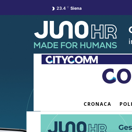
23.4
C
Siena
CRONACA
POL