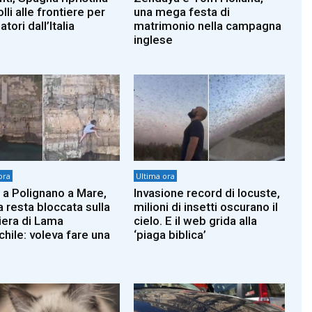
lli alle frontiere per
una mega festa di
atori dall’Italia
matrimonio nella campagna
inglese
ora
Ultima ora
 a Polignano a Mare,
Invasione record di locuste,
a resta bloccata sulla
milioni di insetti oscurano il
iera di Lama
cielo. E il web grida alla
hile: voleva fare una
‘piaga biblica’