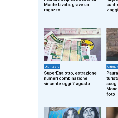
Monte Livata: grave un
contro
ragazzo
viaggi
Ultima ora
Ultima 
SuperEnalotto, estrazione
Paura
numeri combinazione
turist
vincente oggi 7 agosto
scogl
Monac
foto