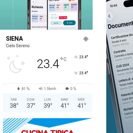
SIENA
Cielo Sereno
°
23.4
°
C
23.4
°
23.4
81 %
1.5kmh
0 %
SAB
DOM
LUN
MAR
MER
38
°
37
°
39
°
41
°
41
°