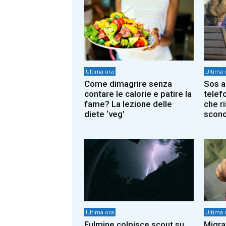
Ultima ora
Ultima 
Come dimagrire senza
Sos a
contare le calorie e patire la
telef
fame? La lezione delle
che r
diete ‘veg’
scono
Ultima ora
Ultima 
Fulmine colpisce scout su
Migran