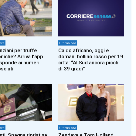
ora
Ultima ora
nziani per truffe
Caldo africano, oggi e
oniche? Arriva l’app
domani bollino rosso per 19
isponde ai numeri
città: “Al Sud ancora picchi
sciuti
di 39 gradi”
ora
Ultima ora
ti, Spagna ripristina
Zendaya e Tom Holland,