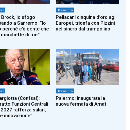
ora
Ultima ora
 Brock, lo sfogo
Pellacani cinquina d’oro agli
sando a Sanremo: “Io
Europei, trionfa con Pizzini
o perché c’è gente che
nel sincro dal trampolino
ù marchette di me”
ora
Ultima ora
argiotta (Confsal):
Palermo: inaugurata la
ratto Funzioni Centrali
nuova fermata di Amat
2027 rafforza salari,
i e innovazione”