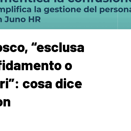
osco, “esclusa
ffidamento o
i”: cosa dice
on