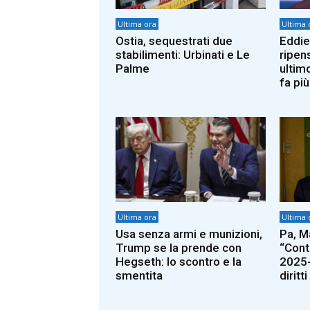
Ultima ora
Ultima 
Ostia, sequestrati due
Eddie
stabilimenti: Urbinati e Le
ripen
Palme
ultim
fa pi
Ultima ora
Ultima 
Usa senza armi e munizioni,
Pa, M
Trump se la prende con
“Cont
Hegseth: lo scontro e la
2025-
smentita
diritt