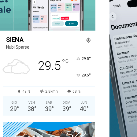
SIENA
Nubi Sparse
°
29.5
°
C
29.5
°
29.5
49 %
2.8kmh
68 %
GIO
VEN
SAB
DOM
LUN
29
°
38
°
39
°
39
°
40
°