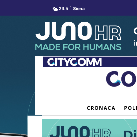
29.5
C
Siena
CRONACA
POL