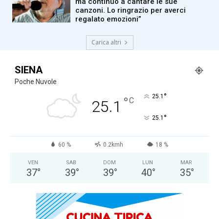
ma continuo a cantare le sue
canzoni. Lo ringrazio per averci
regalato emozioni”
Carica altri
SIENA
Poche Nuvole
°
25.1
°
C
25.1
°
25.1
60 %
0.2kmh
18 %
VEN
SAB
DOM
LUN
MAR
37
°
39
°
39
°
40
°
35
°