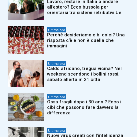
Lavoro, restare in Italia o andare
all’estero? Ecco bussola per
orientarsi tra sistemi retributivi Ue
Ultima ora
Perché desideriamo cibi dolci? Una
risposta c’è e non è quella che
immagini
Ultima ora
Caldo africano, tregua vicina? Nel
weekend scendono i bollini rossi,
sabato allerta in 21 città
Ultima ora
Ossa fragili dopo i 30 anni? Ecco i
cibi che possono fare davvero la
differenza
Ultima ora
Nuovi virus creati con l’intelligenza