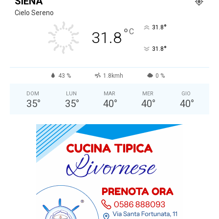
SIENA
Cielo Sereno
°
31.8
°
C
31.8
°
31.8
43 %
1.8kmh
0 %
DOM
LUN
MAR
MER
GIO
35
°
35
°
40
°
40
°
40
°