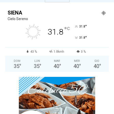
SIENA
Cielo Sereno
°
31.8
°
C
31.8
°
31.8
43 %
1.8kmh
0 %
DOM
LUN
MAR
MER
GIO
35
°
35
°
40
°
40
°
40
°