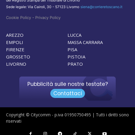
del Registro Stampa del Tribunale di Livorno
Sede legale: Via Cairoli, 30 - 57123 Livorno
siena@corrieretoscano.it
-
Cookie Policy
Privacy Policy
AREZZO
LUCCA
EMPOLI
MASSA CARRARA
FIRENZE
PISA
GROSSETO
PISTOIA
LIVORNO
PRATO
Pubblicità sulle nostre testate?
Contattaci
Copyright © Citycomm - p.iva 01950750495 | Tutti i diritti sono
riservati