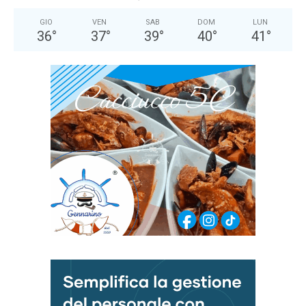
GIO
VEN
SAB
DOM
LUN
36
°
37
°
39
°
40
°
41
°