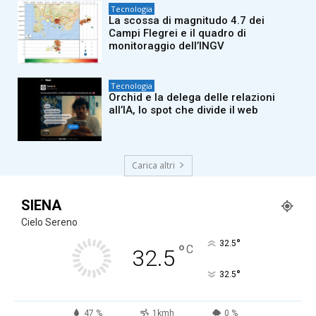
Tecnologia
La scossa di magnitudo 4.7 dei
Campi Flegrei e il quadro di
monitoraggio dell’INGV
Tecnologia
Orchid e la delega delle relazioni
all’IA, lo spot che divide il web
Carica altri
SIENA
Cielo Sereno
°
32.5
°
C
32.5
°
32.5
47 %
1kmh
0 %