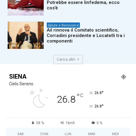
Potrebbe essere linfedema, ecco
cos’è
Salute e Benessere
Ail rinnova il Comitato scientifico,
Corradini presidente e Locatelli tra i
componenti
Carica altri
SIENA
Cielo Sereno
°
26.8
°
C
26.8
°
26.8
58 %
1kmh
0 %
SAB
DOM
LUN
MAR
MER