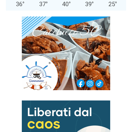
36
°
37
°
40
°
39
°
25
°