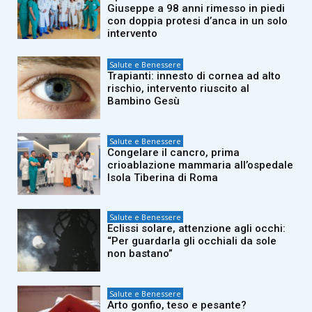
Giuseppe a 98 anni rimesso in piedi
con doppia protesi d’anca in un solo
intervento
Salute e Benessere
Trapianti: innesto di cornea ad alto
rischio, intervento riuscito al
Bambino Gesù
Salute e Benessere
Congelare il cancro, prima
crioablazione mammaria all’ospedale
Isola Tiberina di Roma
Salute e Benessere
Eclissi solare, attenzione agli occhi:
“Per guardarla gli occhiali da sole
non bastano”
Salute e Benessere
Arto gonfio, teso e pesante?