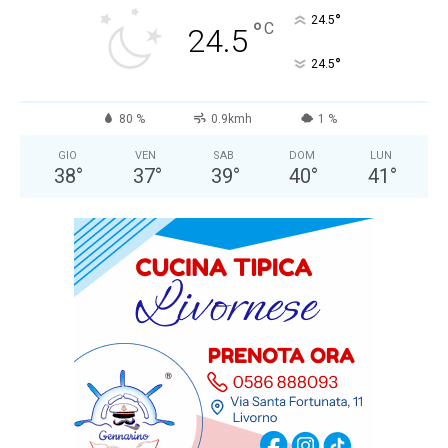
°
24.5
°
C
24.5
°
24.5
80 %
0.9kmh
1 %
GIO
VEN
SAB
DOM
LUN
38
°
37
°
39
°
40
°
41
°