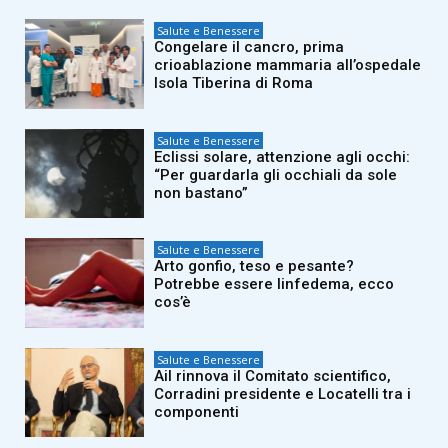
Salute e Benessere
Congelare il cancro, prima
crioablazione mammaria all’ospedale
Isola Tiberina di Roma
Salute e Benessere
Eclissi solare, attenzione agli occhi:
“Per guardarla gli occhiali da sole
non bastano”
Salute e Benessere
Arto gonfio, teso e pesante?
Potrebbe essere linfedema, ecco
cos’è
Salute e Benessere
Ail rinnova il Comitato scientifico,
Corradini presidente e Locatelli tra i
componenti