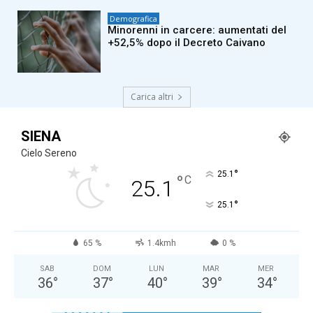
Demografica
Minorenni in carcere: aumentati del
+52,5% dopo il Decreto Caivano
Carica altri
SIENA
Cielo Sereno
°
25.1
°
C
25.1
°
25.1
65 %
1.4kmh
0 %
SAB
DOM
LUN
MAR
MER
36
°
37
°
40
°
39
°
34
°